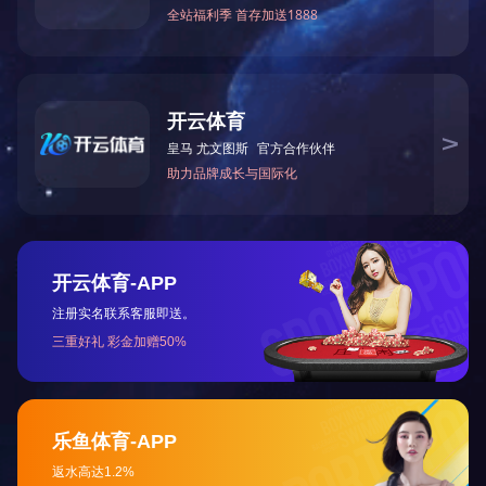
总计0页 [ ]
微信
手机站
联
手
手
电
微信二维码
查看手机站
网
地